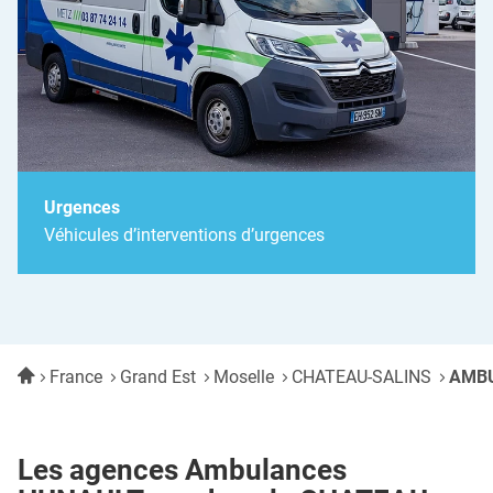
Urgences
Véhicules d’interventions d’urgences
Accueil
France
Grand Est
Moselle
CHATEAU-SALINS
AMBU
Les agences Ambulances