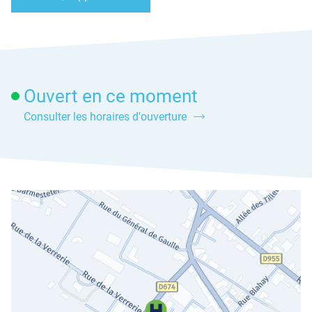
Afficher
AMBULANCES
le
DU
numéro
SAULNOIS
de
-
téléphone
HUNAULT
du
point
de
Ouvert en ce moment
vente
AMBULANCES
Consulter les horaires d'ouverture
DU
SAULNOIS
-
HUNAULT