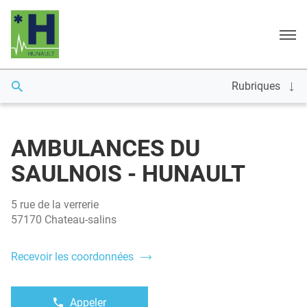
Menu
Rubriques
AMBULANCES DU
SAULNOIS - HUNAULT
5 rue de la verrerie
57170 Chateau-salins
Recevoir les coordonnées
du
point
de
vente
Appeler